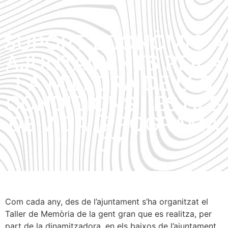
SUPORT ECONÒMIC A
AJUNTAMENTS PER A
LA MILLORA DE LES
CONDICIONS I ESTILS
DE VIDA [PROGRAMA
07]
Com cada any, des de l’ajuntament s’ha organitzat el
Taller de Memòria de la gent gran que es realitza, per
part de la dinamitzadora, en els baixos de l’ajuntament,