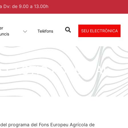
 a Dv: de 9.00 a 13.00h
er
SEU ELECTRÒNICA
Telèfons
uncis
A GESTIÓ FORESTAL
c del programa del Fons Europeu Agrícola de