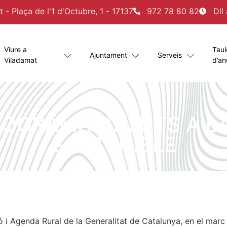
- Plaça de l'1 d'Octubre, 1 - 17137
972 78 80 82
Dll
Viure a
Taul
Ajuntament
Serveis
Viladamat
d’an
OGRAMA D’AJUTS A L
SOSTENIBLE
ó i Agenda Rural de la Generalitat de Catalunya, en el mar