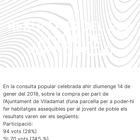
RESULTATS DEL PLA
ANUAL DE
PARTICIPACIÓ
En la consulta popular celebrada ahir diumenge 14 de
gener del 2018, sobre la compra per part de
l’Ajuntament de Viladamat d’una parcel·la per a poder-hi
fer habitatges assequibles per al jovent de poble els
resultats varen ser els següents:
Participació:
94 vots (28%)
SI: 70 vots (74’5 %)