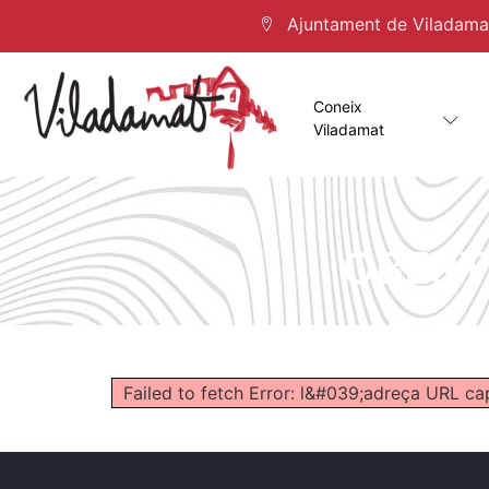
Ajuntament de Viladamat 
Coneix
Viladamat
OBERT
Failed to fetch Error: l&#039;adreça URL ca