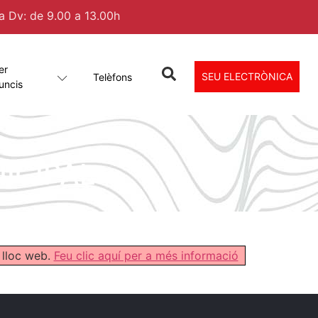
 a Dv: de 9.00 a 13.00h
er
SEU ELECTRÒNICA
Telèfons
uncis
ICIPAL
 lloc web.
Feu clic aquí per a més informació