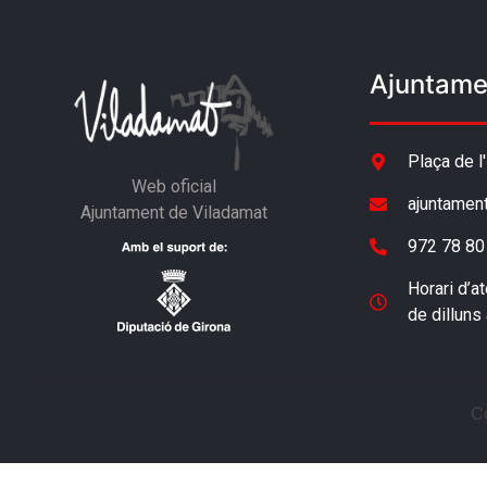
Ajuntame
Plaça de l
Web oficial
ajuntamen
Ajuntament de Viladamat
972 78 80
Horari d’at
de dilluns
C