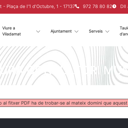
- Plaça de l'1 d'Octubre, 1 - 17137
972 78 80 82
Dll
Viure a
Taul
Ajuntament
Serveis
Viladamat
d’an
URA CONSULTORI MUN
p al fitxer PDF ha de trobar-se al mateix domini que aquest