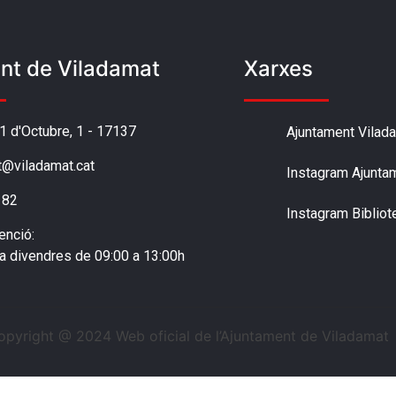
nt de Viladamat
Xarxes
'1 d'Octubre, 1 - 17137
Ajuntament Vilad
t@viladamat.cat
Instagram Ajunta
 82
Instagram Bibliot
enció:
 a divendres de 09:00 a 13:00h
opyright @ 2024 Web oficial de l’Ajuntament de Viladamat