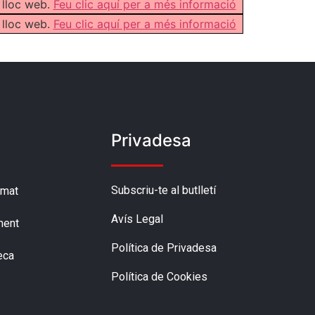
 lloc web.
Feu clic aquí per a més informació
 lloc web.
Feu clic aquí per a més informació
Privadesa
Subscriu-te al butlletí
amat
Avís Legal
ment
Política de Privadesa
eca
Política de Cookies