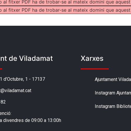
p al fitxer PDF ha de trobar-se al mateix domini que aquest
p al fitxer PDF ha de trobar-se al mateix domini que aquest
nt de Viladamat
Xarxes
'1 d'Octubre, 1 - 17137
Ajuntament Vilad
t@viladamat.cat
Instagram Ajunta
 82
Instagram Bibliot
enció:
 a divendres de 09:00 a 13:00h