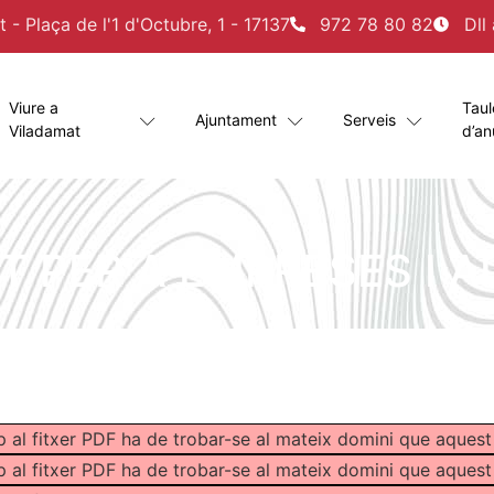
- Plaça de l'1 d'Octubre, 1 - 17137
972 78 80 82
Dll
Viure a
Taul
Ajuntament
Serveis
Viladamat
d’an
 PER A EMPRESES I 
p al fitxer PDF ha de trobar-se al mateix domini que aquest
p al fitxer PDF ha de trobar-se al mateix domini que aquest