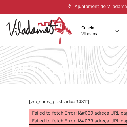
Ajuntament de Viladamat 
Coneix
Viladamat
MESURES DE SUPORT
[wp_show_posts id=»3431″]
Failed to fetch Error: l&#039;adreça URL ca
Failed to fetch Error: l&#039;adreça URL ca