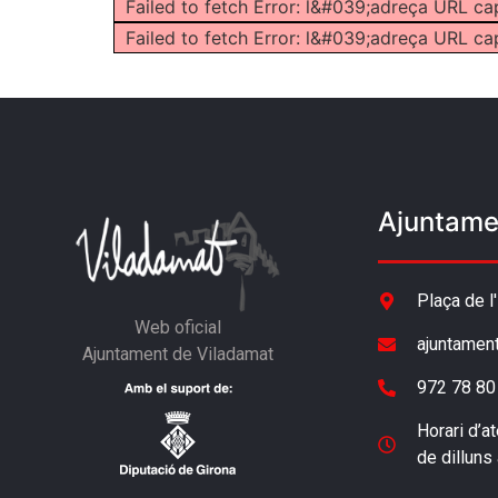
Failed to fetch Error: l&#039;adreça URL ca
Failed to fetch Error: l&#039;adreça URL ca
Ajuntame
Plaça de l
Web oficial
ajuntamen
Ajuntament de Viladamat
972 78 80
Horari d’at
de dilluns