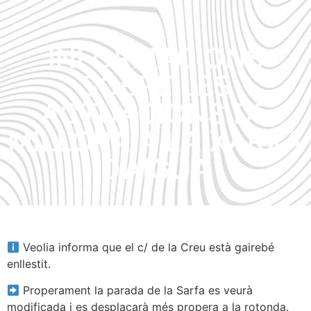
INFORMACIONS
SOBRE LES
ACTUACIONS DE
MILLORA A LA XARXA
D’AIGUA
Veolia informa que el c/ de la Creu està gairebé
enllestit.
Properament la parada de la Sarfa es veurà
modificada i es desplaçarà més propera a la rotonda.