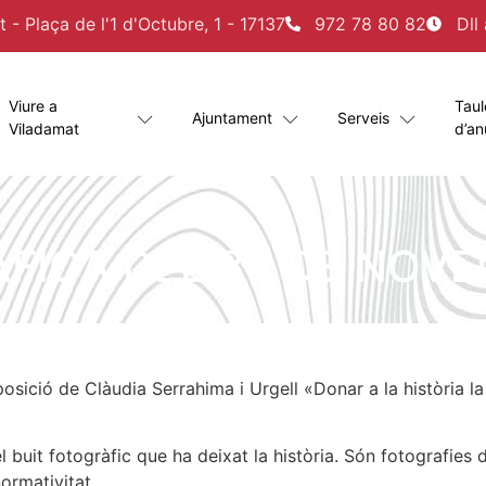
- Plaça de l'1 d'Octubre, 1 - 17137
972 78 80 82
Dll
Viure a
Taul
Ajuntament
Serveis
Viladamat
d’an
FICA DEL 30 DE NOVE
ició de Clàudia Serrahima i Urgell «Donar a la història la p
buit fotogràfic que ha deixat la història. Són fotografies d
ormativitat.