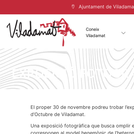
Ajuntament de Viladamat 
Coneix
Viladamat
EXPOSICIÓ FOTOGRÀ
El proper 30 de novembre podreu trobar l’expos
d’Octubre de Viladamat.
Una exposició fotogràfica que busca omplir el 
corresponen al model hegemònic de l’heteron