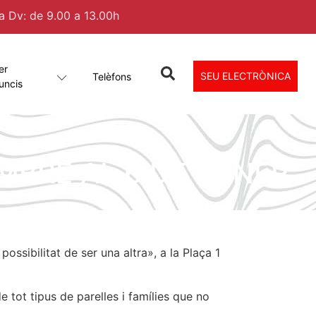
 a Dv: de 9.00 a 13.00h
er
SEU ELECTRÒNICA
Telèfons
uncis
MBRE AL 6 DE GENER
ossibilitat de ser una altra», a la Plaça 1
e tot tipus de parelles i famílies que no