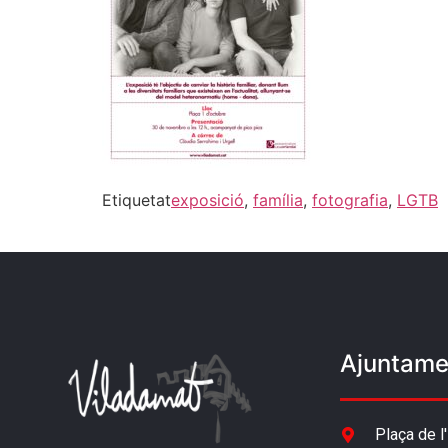
Etiquetat
exposició
,
família
,
fotografia
,
LGTB
Ajuntame
Plaça de l