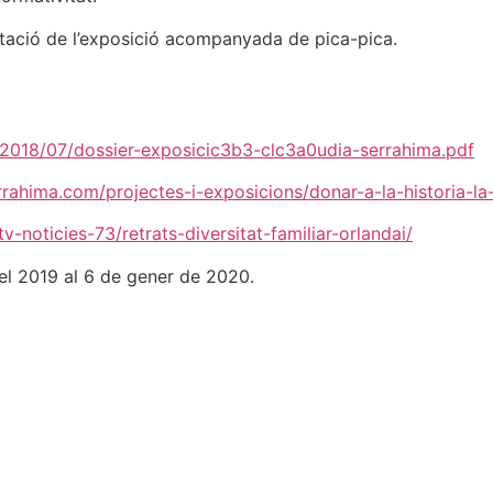
tació de l’exposició acompanyada de pica-pica.
m/2018/07/dossier-exposicic3b3-clc3a0udia-serrahima.pdf
rrahima.com/projectes-i-exposicions/donar-a-la-historia-la-
tv-noticies-73/retrats-diversitat-familiar-orlandai/
el 2019 al 6 de gener de 2020.