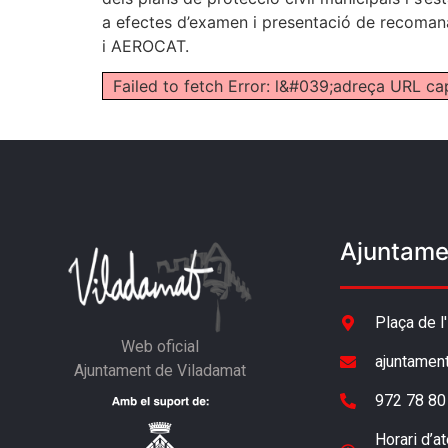
a efectes d’examen i presentació de recoma
i AEROCAT.
Failed to fetch Error: l&#039;adreça URL ca
Ajuntame
Plaça de l
Web oficial
ajuntamen
Ajuntament de Viladamat
972 78 80
Horari d’at