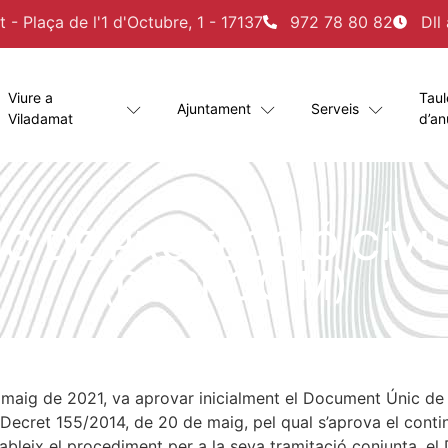
- Plaça de l'1 d'Octubre, 1 - 17137
972 78 80 82
Dll
Viure a
Taul
Ajuntament
Serveis
Viladamat
d’an
 DE PROTECCIÓ CÍVI
(DUPROCIM)
e maig de 2021, va aprovar inicialment el Document Únic de 
cret 155/2014, de 20 de maig, pel qual s’aprova el contin
estableix el procediment per a la seva tramitació conjunta, 