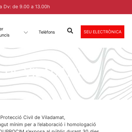
 a Dv: de 9.00 a 13.00h
er
SEU ELECTRÒNICA
Telèfons
uncis
L DE VILADAMAT
Protecció Civil de Viladamat,
gut mínim per a l’elaboració i homologació
el DUPROCIM s’exposa al públic durant 30 dies