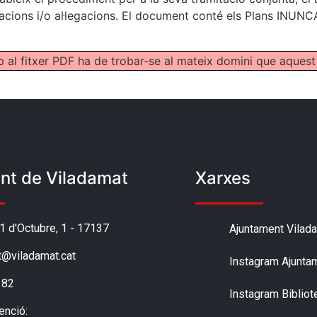
nacions i/o al·legacions. El document conté els Plans IN
p al fitxer PDF ha de trobar-se al mateix domini que aquest
nt de Viladamat
Xarxes
'1 d'Octubre, 1 - 17137
Ajuntament Vilad
t@viladamat.cat
Instagram Ajunta
 82
Instagram Bibliot
enció: