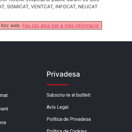
UNCAT, SISMICAT, VENTCAT, INFOCAT, NEUCAT
 lloc web.
Feu clic aquí per a més informació
Privadesa
Subscriu-te al butlletí
amat
Avís Legal
ment
Política de Privadesa
eca
Política de Cookies