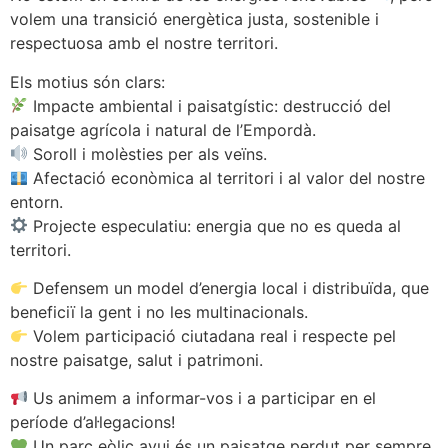
volem una transició energètica justa, sostenible i
respectuosa amb el nostre territori.
Els motius són clars:
Impacte ambiental i paisatgístic: destrucció del
paisatge agrícola i natural de l’Empordà.
Soroll i molèsties per als veïns.
Afectació econòmica al territori i al valor del nostre
entorn.
Projecte especulatiu: energia que no es queda al
territori.
Defensem un model d’energia local i distribuïda, que
beneficiï la gent i no les multinacionals.
Volem participació ciutadana real i respecte pel
nostre paisatge, salut i patrimoni.
Us animem a informar-vos i a participar en el
període d’al·legacions!
Un parc eòlic avui és un paisatge perdut per sempre.