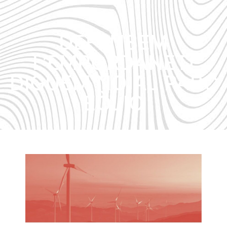
DEFENSEM
L’EMPORDANET!
DIGUEM NO AL PARC
EÒLIC