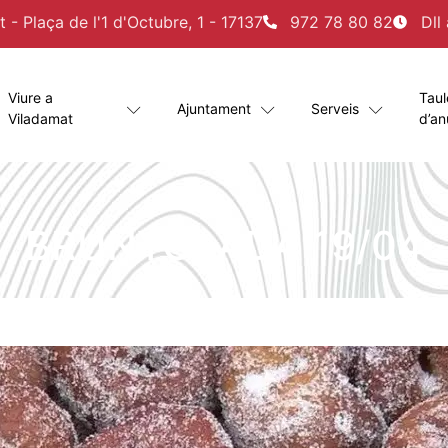
- Plaça de l'1 d'Octubre, 1 - 17137
972 78 80 82
Dll
Viure a
Taul
Ajuntament
Serveis
Viladamat
d’an
BRUNYOLADA 19/04