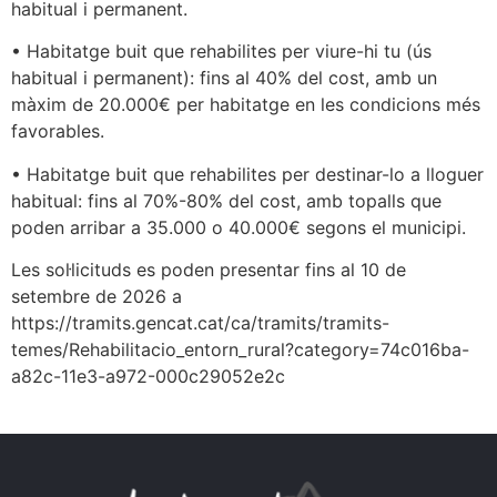
habitual i permanent.
• Habitatge buit que rehabilites per viure-hi tu (ús
habitual i permanent): fins al 40% del cost, amb un
màxim de 20.000€ per habitatge en les condicions més
favorables.
• Habitatge buit que rehabilites per destinar-lo a lloguer
habitual: fins al 70%-80% del cost, amb topalls que
poden arribar a 35.000 o 40.000€ segons el municipi.
Les sol·licituds es poden presentar fins al 10 de
setembre de 2026 a
https://tramits.gencat.cat/ca/tramits/tramits-
temes/Rehabilitacio_entorn_rural?category=74c016ba-
a82c-11e3-a972-000c29052e2c