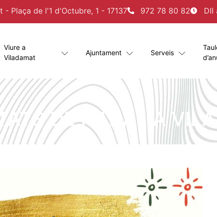
- Plaça de l'1 d'Octubre, 1 - 17137
972 78 80 82
Dll
Viure a
Taul
Ajuntament
Serveis
Viladamat
d’an
ITATS DE NADAL A VIL