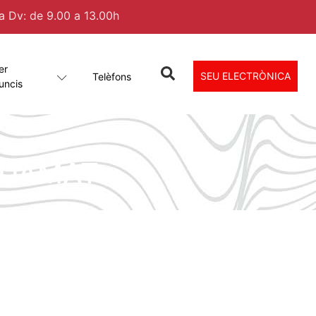
 a Dv: de 9.00 a 13.00h
er
SEU ELECTRÒNICA
Telèfons
uncis
ADAMAT