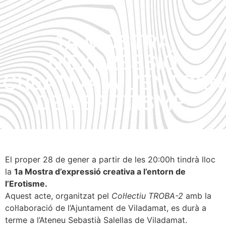
1A MOSTRA
D’EXPRESSIÓ
CREATIVA A L’ENTORN
DE L’EROTISME.
El proper 28 de gener a partir de les 20:00h tindrà lloc
la
1a Mostra d’expressió creativa a l’entorn de
l’Erotisme.
Aquest acte, organitzat pel
Col·lectiu TROBA-2
amb la
col·laboració de l’Ajuntament de Viladamat, es durà a
terme a l’Ateneu Sebastià Salellas de Viladamat.