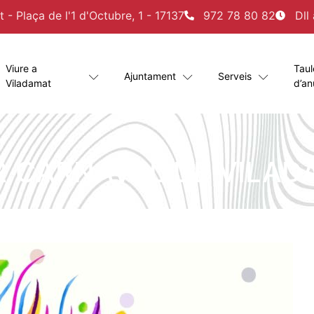
- Plaça de l'1 d'Octubre, 1 - 17137
972 78 80 82
Dll
Viure a
Taul
Ajuntament
Serveis
Viladamat
d’an
2 CARNAVAL DE VILA