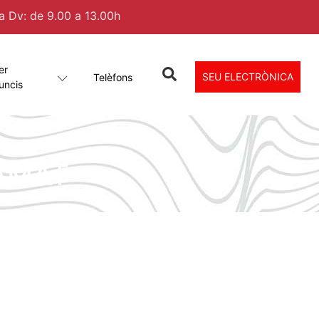
 a Dv: de 9.00 a 13.00h
er
SEU ELECTRÒNICA
Telèfons
uncis
DAMAT