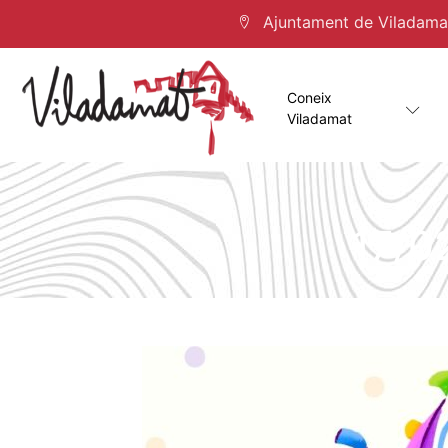
Ajuntament de Viladamat 
Coneix
Viladamat
17/0